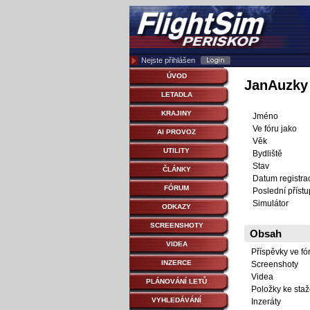
Nejste přihlášen
ÚVOD
JanAuzky
LETADLA
KRAJINY
Jméno
Ve fóru jako
AI PROVOZ
Věk
UTILITY
Bydliště
Stav
ČLÁNKY
Datum registra
FÓRUM
Poslední přístu
Simulátor
ODKAZY
SCREENSHOTY
Obsah
VIDEA
Příspěvky ve fó
INZERCE
Screenshoty
Videa
PLÁNOVÁNÍ LETŮ
Položky ke staž
VYHLEDÁVÁNÍ
Inzeráty