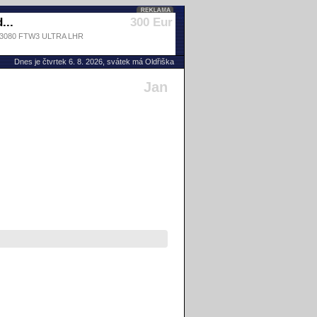
...
300 Eur
X 3080 FTW3 ULTRA LHR
Dnes je čtvrtek 6. 8. 2026, svátek má Oldřiška
Jan