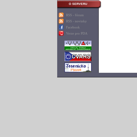
O SERVERU
RSS - fórum
RSS - novinky
Facebook
Verze pro PDA