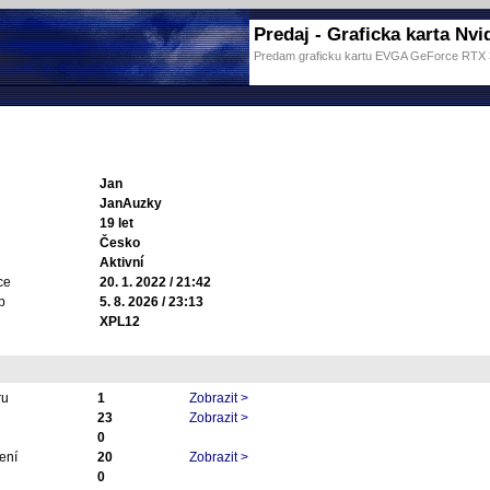
Predaj - Graficka karta Nvid
Predam graficku kartu EVGA GeForce RT
Jan
JanAuzky
19 let
Česko
Aktivní
ce
20. 1. 2022 / 21:42
p
5. 8. 2026 / 23:13
XPL12
ru
1
Zobrazit >
23
Zobrazit >
0
ení
20
Zobrazit >
0