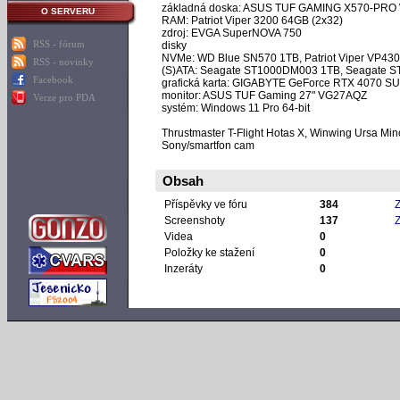
základná doska: ASUS TUF GAMING X570-PRO W
O SERVERU
RAM: Patriot Viper 3200 64GB (2x32)
zdroj: EVGA SuperNOVA 750
RSS - fórum
disky
NVMe: WD Blue SN570 1TB, Patriot Viper VP43
RSS - novinky
(S)ATA: Seagate ST1000DM003 1TB, Seagate 
Facebook
grafická karta: GIGABYTE GeForce RTX 4070
monitor: ASUS TUF Gaming 27" VG27AQZ
Verze pro PDA
systém: Windows 11 Pro 64-bit
Thrustmaster T-Flight Hotas X, Winwing Ursa Mino
Sony/smartfon cam
Obsah
Příspěvky ve fóru
384
Z
Screenshoty
137
Z
Videa
0
Položky ke stažení
0
Inzeráty
0