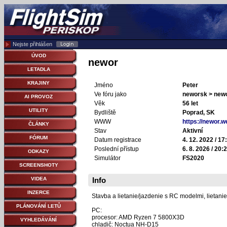
Nejste přihlášen
ÚVOD
newor
LETADLA
KRAJINY
Jméno
Peter
Ve fóru jako
neworsk > new
AI PROVOZ
Věk
56 let
UTILITY
Bydliště
Poprad, SK
WWW
https://newor.w
ČLÁNKY
Stav
Aktivní
FÓRUM
Datum registrace
4. 12. 2022 / 17
Poslední přístup
6. 8. 2026 / 20:
ODKAZY
Simulátor
FS2020
SCREENSHOTY
VIDEA
Info
INZERCE
Stavba a lietanie/jazdenie s RC modelmi, lietani
PLÁNOVÁNÍ LETŮ
PC:
procesor: AMD Ryzen 7 5800X3D
VYHLEDÁVÁNÍ
chladič: Noctua NH-D15