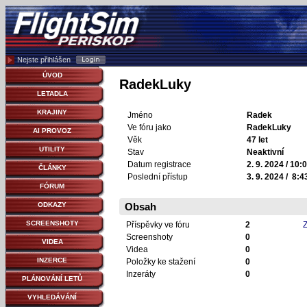
Nejste přihlášen
ÚVOD
RadekLuky
LETADLA
KRAJINY
Jméno
Radek
Ve fóru jako
RadekLuky
AI PROVOZ
Věk
47 let
UTILITY
Stav
Neaktivní
Datum registrace
2. 9. 2024 / 10:
ČLÁNKY
Poslední přístup
3. 9. 2024 / 8:4
FÓRUM
ODKAZY
Obsah
SCREENSHOTY
Příspěvky ve fóru
2
Z
Screenshoty
0
VIDEA
Videa
0
INZERCE
Položky ke stažení
0
Inzeráty
0
PLÁNOVÁNÍ LETŮ
VYHLEDÁVÁNÍ