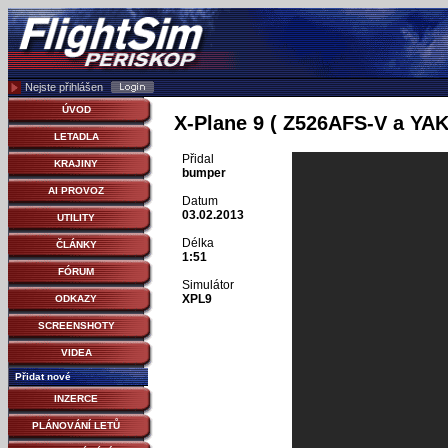
Nejste přihlášen
ÚVOD
X-Plane 9 ( Z526AFS-V a YAK
LETADLA
Přidal
KRAJINY
bumper
AI PROVOZ
Datum
03.02.2013
UTILITY
Délka
ČLÁNKY
1:51
FÓRUM
Simulátor
XPL9
ODKAZY
SCREENSHOTY
VIDEA
Přidat nové
INZERCE
PLÁNOVÁNÍ LETŮ