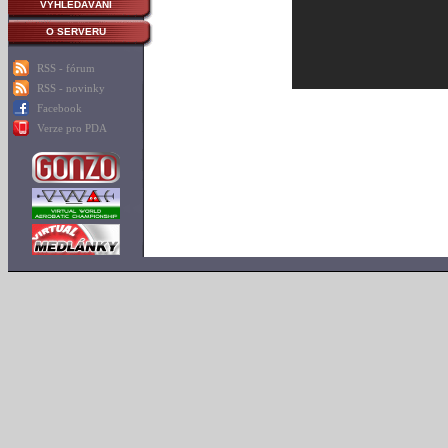
VYHLEDÁVÁNÍ
O SERVERU
RSS - fórum
RSS - novinky
Facebook
Verze pro PDA