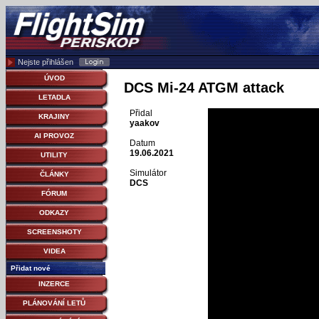
Nejste přihlášen
ÚVOD
DCS Mi-24 ATGM attack
LETADLA
Přidal
KRAJINY
yaakov
AI PROVOZ
Datum
19.06.2021
UTILITY
Simulátor
ČLÁNKY
DCS
FÓRUM
ODKAZY
SCREENSHOTY
VIDEA
Přidat nové
INZERCE
PLÁNOVÁNÍ LETŮ