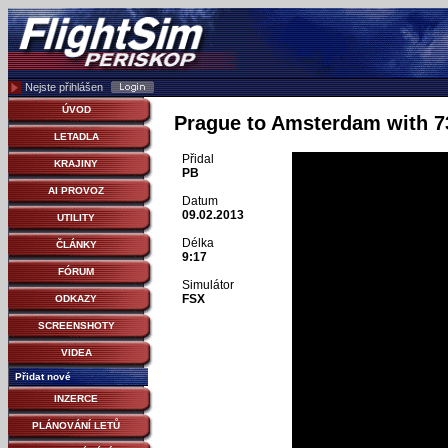
Nejste přihlášen
ÚVOD
Prague to Amsterdam with 
LETADLA
Přidal
KRAJINY
PB
AI PROVOZ
Datum
09.02.2013
UTILITY
Délka
ČLÁNKY
9:17
FÓRUM
Simulátor
FSX
ODKAZY
SCREENSHOTY
VIDEA
Přidat nové
INZERCE
PLÁNOVÁNÍ LETŮ