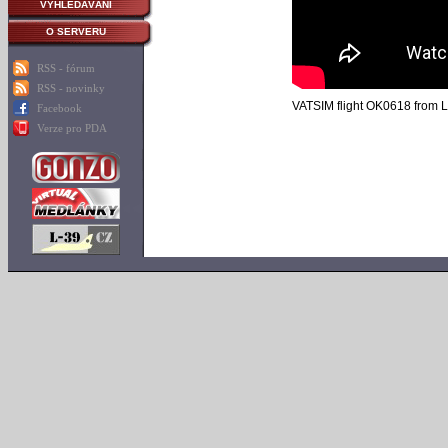
VYHLEDÁVÁNÍ
O SERVERU
RSS - fórum
RSS - novinky
VATSIM flight OK0618 from 
Facebook
Verze pro PDA