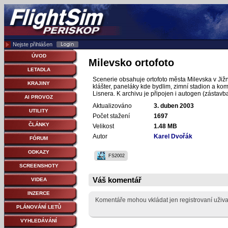
Nejste přihlášen
ÚVOD
Milevsko ortofoto
LETADLA
Scenerie obsahuje ortofoto města Milevska v Již
KRAJINY
klášter, paneláky kde bydlim, zimní stadion a kom
Lisnera. K archivu je připojen i autogen (zástavb
AI PROVOZ
Aktualizováno
3. duben 2003
UTILITY
Počet stažení
1697
ČLÁNKY
Velikost
1.48 MB
Autor
Karel Dvořák
FÓRUM
ODKAZY
FS2002
SCREENSHOTY
Váš komentář
VIDEA
INZERCE
Komentáře mohou vkládat jen registrovaní uživa
PLÁNOVÁNÍ LETŮ
VYHLEDÁVÁNÍ