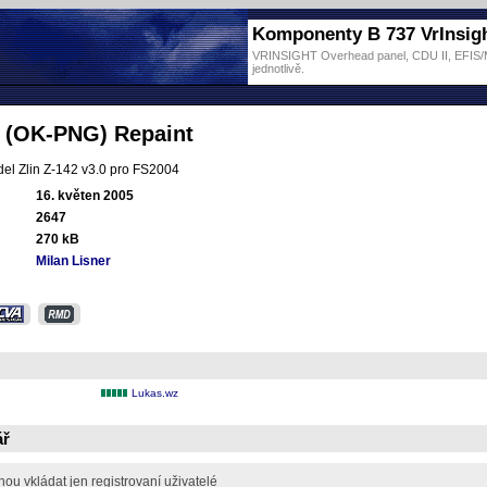
Komponenty B 737 VrInsig
VRINSIGHT Overhead panel, CDU II, EFIS/MC
jednotlivě.
2 (OK-PNG) Repaint
el Zlin Z-142 v3.0 pro FS2004
16. květen 2005
2647
270 kB
Milan Lisner
Lukas.wz
ář
u vkládat jen registrovaní uživatelé