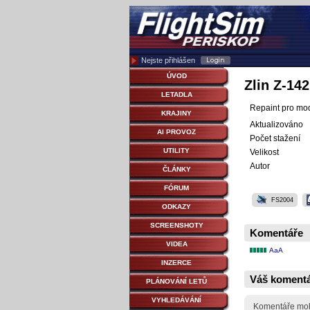
Nejste přihlášen
ÚVOD
Zlin Z-14
LETADLA
Repaint pro mod
KRAJINY
Aktualizováno
AI PROVOZ
Počet stažení
UTILITY
Velikost
Autor
ČLÁNKY
FÓRUM
FS2004
ODKAZY
SCREENSHOTY
Komentáře
VIDEA
AaA
INZERCE
Váš koment
PLÁNOVÁNÍ LETŮ
VYHLEDÁVÁNÍ
Komentáře moho