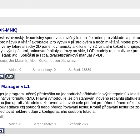
(OK-MNK)
československý dvoumístný sportovní a cvičný letoun. Je určen pro základní a pokra
 pro nácvik a létání akrobacie, pro výcvik v přístrojovém a nočním létání. Model pro 
věrný fotorealistický 2D panel, dynamický a klikatelný 3D virtuální kokpit s fungujíc
pohyblivými pákami, animované piloty, odrazy na skle, LOD modely (optimalizace pro
létání) atd.. Součástí je i cca. dvacetistránkový manuál v PDF.
isner
,
Jiří Masník
, Tibor Kokai, Lubor Schwarz
Videa:
0
Screenshoty:
0
Stažení:
18889
 Manager v1.1
r je program určený především na jednoduché přidávání nových repaintů k letadl
inty ve formátu RMD. Hlavní výhodou je, že při stahování nového repaintu stahujete
jsou jiné oproti základnímu zbrarvení a hlavně celé přidání proběhne během několika
liv editace cfg souborů nebo překopírovávání textur. Kromě přidávání textur lze zba
 editovat některé údaje z konfiguračního souboru letadla.
ník
Videa:
0
Screenshoty:
0
Stažení:
7686