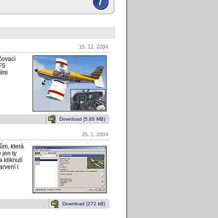
15. 12. 2004
čovací
FS
ími
Download (5.68 MB)
25. 1. 2004
ům, která
 jen ty
 kliknutí
rvení i
Download (272 kB)