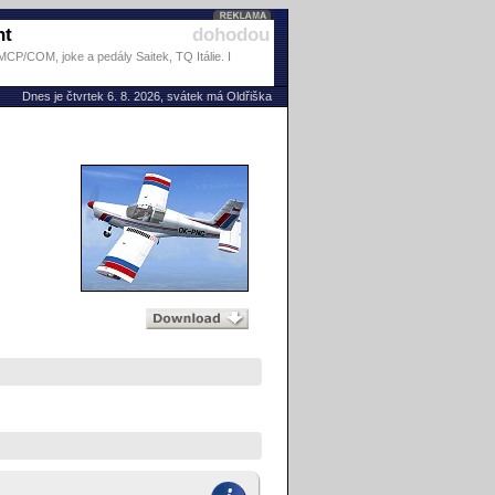
ht
dohodou
P/COM, joke a pedály Saitek, TQ Itálie. I
Dnes je čtvrtek 6. 8. 2026, svátek má Oldřiška