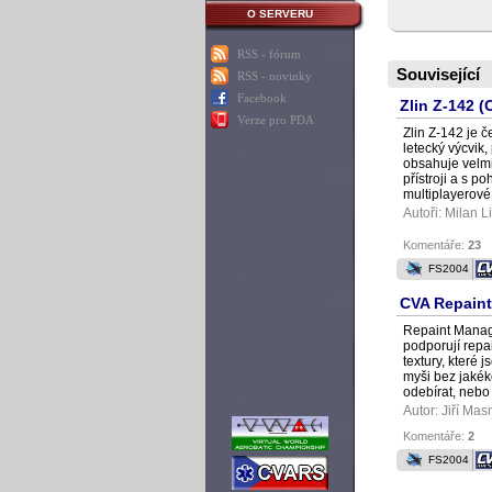
O SERVERU
RSS - fórum
Související
RSS - novinky
Facebook
Zlin Z-142 
Verze pro PDA
Zlin Z-142 je 
letecký výcvik,
obsahuje velmi 
přístroji a s 
multiplayerové 
Autoři:
Milan L
Komentáře:
23
FS2004
CVA Repaint
Repaint Manage
podporují repa
textury, které 
myši bez jakéko
odebírat, nebo
Autor:
Jiří Mas
Komentáře:
2
FS2004