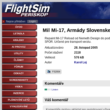
Nejste přihlášen
ÚVOD
Mil Mi-17, Armády Slovenske
LETADLA
Repaint Mi-17 Reload od Nemeth Design do podob
KRAJINY
SFOR. Určené pre transport verziu.
AI PROVOZ
Aktualizováno
28. listopad 2005
Počet stažení
2118
UTILITY
Velikost
576 kB
ČLÁNKY
Autor
Karol Loj
FÓRUM
FS2004
ODKAZY
SCREENSHOTY
Komentáře
VIDEA
Livien
INZERCE
Váš komentář
PLÁNOVÁNÍ LETŮ
VYHLEDÁVÁNÍ
Komentáře mohou vkládat jen registrovaní uživa