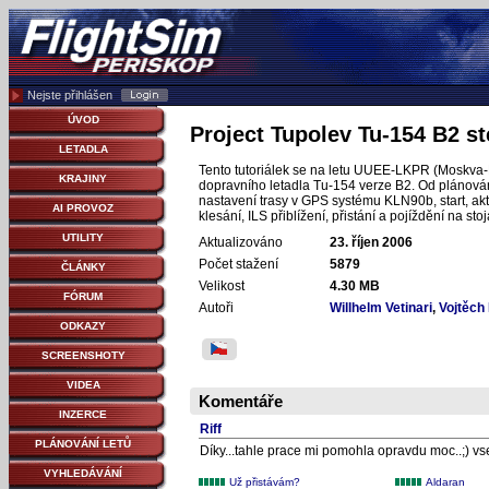
Nejste přihlášen
ÚVOD
Project Tupolev Tu-154 B2 st
LETADLA
Tento tutoriálek se na letu UUEE-LKPR (Moskva-P
KRAJINY
dopravního letadla Tu-154 verze B2. Od plánování
nastavení trasy v GPS systému KLN90b, start, akti
AI PROVOZ
klesání, ILS přiblížení, přistání a pojíždění na sto
UTILITY
Aktualizováno
23. říjen 2006
Počet stažení
5879
ČLÁNKY
Velikost
4.30 MB
FÓRUM
Autoři
Willhelm Vetinari
,
Vojtěch 
ODKAZY
SCREENSHOTY
VIDEA
Komentáře
INZERCE
Riff
PLÁNOVÁNÍ LETŮ
Díky...tahle prace mi pomohla opravdu moc..;) v
VYHLEDÁVÁNÍ
Už přistávám?
Aldaran