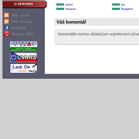
O SERVERU
sokol
ice
mvrana
Raspber
RSS - fórum
Váš komentář
RSS - novinky
Facebook
Komentáře mohou vkládat jen registrovaní uživa
Verze pro PDA