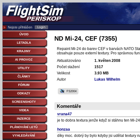
Nejste přihlášen
ÚVOD
ND Mi-24, CEF (7355)
LETADLA
Repaint Mi-24 do barev CEF v barvách NATO Stand
KRAJINY
obsahuje pouze externí textury. Pro správnou fun
AI PROVOZ
Aktualizováno
1. květen 2008
Počet stažení
1517
UTILITY
Velikost
3.93 MB
ČLÁNKY
Autor
Lukas Wilhelm
FÓRUM
FS2004
ODKAZY
SCREENSHOTY
Komentáře
VIDEA
vrana47
INZERCE
je to dobra textura jenže když si stáhnu ten Mi-
PLÁNOVÁNÍ LETŮ
honzaa
díky moc. dobrý by bylo kdyby jsi udělal textury 
VYHLEDÁVÁNÍ