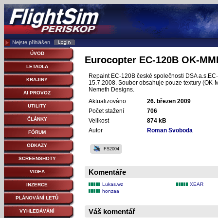
Nejste přihlášen
ÚVOD
Eurocopter EC-120B OK-MM
LETADLA
Repaint EC-120B české společnosti DSA a.s.EC-1
KRAJINY
15.7.2008. Soubor obsahuje pouze textury (OK-M
Nemeth Designs.
AI PROVOZ
Aktualizováno
26. březen 2009
UTILITY
Počet stažení
706
ČLÁNKY
Velikost
874 kB
Autor
Roman Svoboda
FÓRUM
ODKAZY
FS2004
SCREENSHOTY
Komentáře
VIDEA
Lukas.wz
XEAR
INZERCE
honzaa
PLÁNOVÁNÍ LETŮ
Váš komentář
VYHLEDÁVÁNÍ