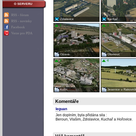
O SERVERU
RSS - fórum
Zdislavice
Kuchař
RSS - novinky
3
3
Facebook
Verze pro PDA
Opava
Olomouc
4
4
Kolín
Jesenice u Rakovní
Komentáře
leguan
Jen doplním, byla přidána sila :
Beroun, Vlašim, Zdislavice, Kuchař a Hořovice.