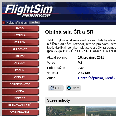
Nejste přihlášen
ÚVOD
Obilná sila ČR a SR
LETADLA
Jelikož tyto monstrózní stavby a mnohdy hyzdiče
KRAJINY
nižších hladinách, rozhodl jsem se pro tvorbu této
typů. Naklikal jsem komplet celé areály za pomoc
AI PROVOZ
(pro V2) je 150 v ČR a 6 v SR. U všech sil a areá
UTILITY
Aktualizováno
16. prosinec 2018
Verze
V2
ČLÁNKY
Počet stažení
739
FÓRUM
Velikost
2.64 MB
ODKAZY
Autoři
Honza Štěpnička
,
Zdeněk
SCREENSHOTY
XPL10
XPL11
VIDEA
INZERCE
Screenshoty
PLÁNOVÁNÍ LETŮ
VYHLEDÁVÁNÍ