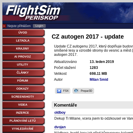
Nejste přihlášen
ÚVOD
CZ autogen 2017 - update
LETADLA
Update CZ autogenu 2017, který doplňuje budovy d
KRAJINY
smíšené lesy a vzrostlé stromy do vesnic a měst 
autogen 2017.
AI PROVOZ
Aktualizováno
13. leden 2019
UTILITY
Počet stažení
1283
ČLÁNKY
Velikost
698.11 MB
Autor
Milan Smid
FÓRUM
ODKAZY
FSX
Prepar3D
SCREENSHOTY
Komentáře
VIDEA
oldboy
INZERCE
Dekuji Ti Milane, vcera jsem to odzkousel ve Varec
PLÁNOVÁNÍ LETŮ
dvojan
VYHLEDÁVÁNÍ