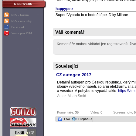
Nádhera, husté lesy jak před kůrovcovou kalamit
O SERVERU
happypetr
Super! Vypadá to o hodně lépe. Díky Milane.
RSS - fórum
RSS - novinky
Facebook
Váš komentář
Verze pro PDA
Komentáře mohou vkládat jen registrovaní uživa
Související
CZ autogen 2017
Detailní autogen pro Českou republiku, který mim
sloupy vysokého napětí, solární elektrárny, sil
a vesnice. V pohybu to vypadá takto:
https://vi
Autor:
Milan Smid
Komentáře:
35
Videa:
0
Screenshoty:
5
FSX
Prepar3D