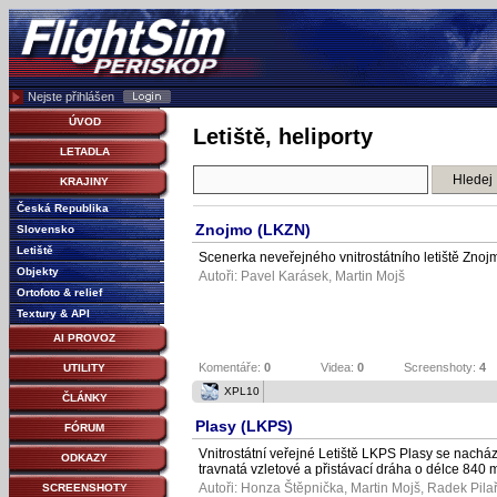
Nejste přihlášen
ÚVOD
Letiště, heliporty
LETADLA
KRAJINY
Česká Republika
Znojmo (LKZN)
Slovensko
Letiště
Scenerka neveřejného vnitrostátního letiště Znoj
Objekty
Autoři:
Pavel Karásek
,
Martin Mojš
Ortofoto & relief
Textury & API
AI PROVOZ
Komentáře:
0
Videa:
0
Screenshoty:
4
UTILITY
XPL10
ČLÁNKY
Plasy (LKPS)
FÓRUM
Vnitrostátní veřejné Letiště LKPS Plasy se nachá
ODKAZY
travnatá vzletové a přistávací dráha o délce 840 m
Autoři:
Honza Štěpnička
,
Martin Mojš
,
Radek Pila
SCREENSHOTY