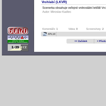
Vrchlabí (LKVR)
Scenerka obsahuje veřejné vnitrostátní letiště Vrc
Autor:
Miroslav Kadlec
Komentáře:
1
Videa:
0
Screenshoty:
2
XPL10
<< Začátek
< Předc