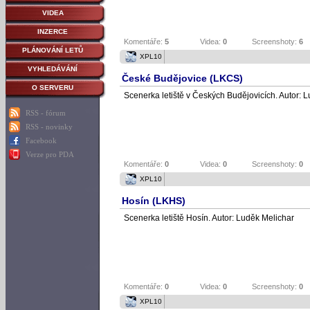
VIDEA
INZERCE
Komentáře:
5
Videa:
0
Screenshoty:
6
PLÁNOVÁNÍ LETŮ
XPL10
VYHLEDÁVÁNÍ
České Budějovice (LKCS)
O SERVERU
Scenerka letiště v Českých Budějovicích. Autor: 
RSS - fórum
RSS - novinky
Facebook
Verze pro PDA
Komentáře:
0
Videa:
0
Screenshoty:
0
XPL10
Hosín (LKHS)
Scenerka letiště Hosín. Autor: Luděk Melichar
Komentáře:
0
Videa:
0
Screenshoty:
0
XPL10