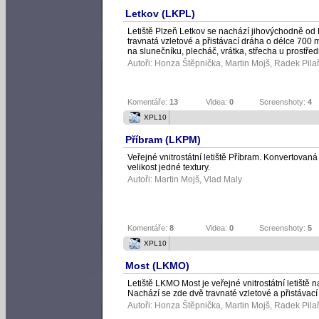
Letkov (LKPL)
Letiště Plzeň Letkov se nachází jihovýchodně od P
travnatá vzletové a přistávací dráha o délce 700
na slunečníku, plecháč, vrátka, střecha u prostře
Autoři:
Honza Štěpnička
,
Martin Mojš
,
Radek Pila
Komentáře:
13
Videa:
0
Screenshoty:
4
XPL10
Příbram (LKPM)
Veřejné vnitrostátní letiště Příbram. Konvertova
velikost jedné textury.
Autoři:
Martin Mojš
,
Vlad Maly
Komentáře:
8
Videa:
0
Screenshoty:
5
XPL10
Most (LKMO)
Letiště LKMO Most je veřejné vnitrostátní letišt
Nachází se zde dvě travnaté vzletové a přistávací
Autoři:
Honza Štěpnička
,
Martin Mojš
,
Radek Pila