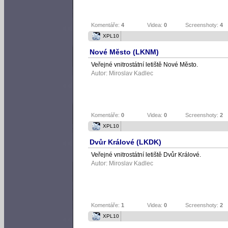
Komentáře:
4
Videa:
0
Screenshoty:
4
XPL10
Nové Město (LKNM)
Veřejné vnitrostátní letiště Nové Město.
Autor:
Miroslav Kadlec
Komentáře:
0
Videa:
0
Screenshoty:
2
XPL10
Dvůr Králové (LKDK)
Veřejné vnitrostátní letiště Dvůr Králové.
Autor:
Miroslav Kadlec
Komentáře:
1
Videa:
0
Screenshoty:
2
XPL10