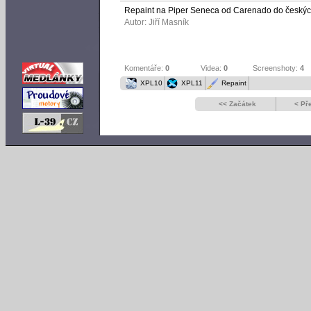
Repaint na Piper Seneca od Carenado do českýc
Autor:
Jiří Masník
Komentáře:
0
Videa:
0
Screenshoty:
4
XPL10
XPL11
Repaint
<< Začátek
< Př