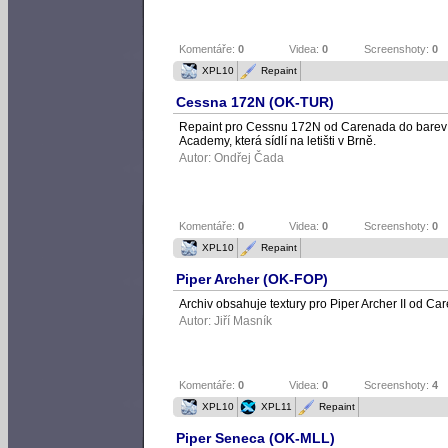
Komentáře:
0
Videa:
0
Screenshoty:
0
XPL10
Repaint
Cessna 172N (OK-TUR)
Repaint pro Cessnu 172N od Carenada do barev 
Academy, která sídlí na letišti v Brně.
Autor:
Ondřej Čada
Komentáře:
0
Videa:
0
Screenshoty:
0
XPL10
Repaint
Piper Archer (OK-FOP)
Archiv obsahuje textury pro Piper Archer II od C
Autor:
Jiří Masník
Komentáře:
0
Videa:
0
Screenshoty:
4
XPL10
XPL11
Repaint
Piper Seneca (OK-MLL)