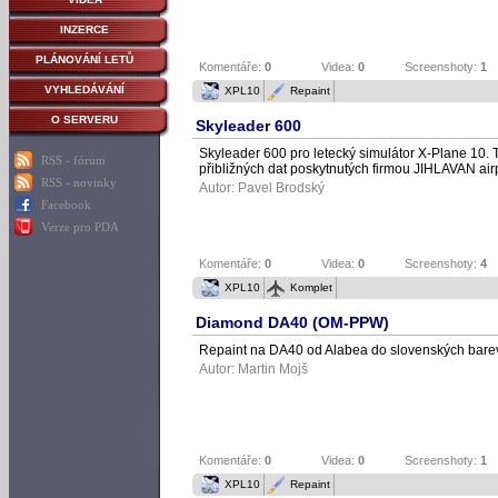
INZERCE
PLÁNOVÁNÍ LETŮ
Komentáře:
0
Videa:
0
Screenshoty:
1
VYHLEDÁVÁNÍ
XPL10
Repaint
O SERVERU
Skyleader 600
Skyleader 600 pro letecký simulátor X-Plane 10. 
RSS - fórum
přibližných dat poskytnutých firmou JIHLAVAN airp
RSS - novinky
Autor:
Pavel Brodský
Facebook
Verze pro PDA
Komentáře:
0
Videa:
0
Screenshoty:
4
XPL10
Komplet
Diamond DA40 (OM-PPW)
Repaint na DA40 od Alabea do slovenských bare
Autor:
Martin Mojš
Komentáře:
0
Videa:
0
Screenshoty:
1
XPL10
Repaint