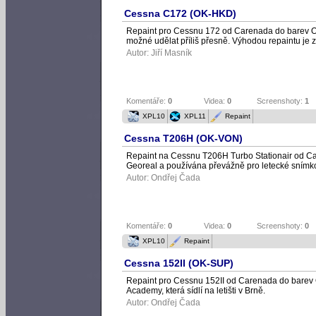
Cessna C172 (OK-HKD)
Repaint pro Cessnu 172 od Carenada do barev O
možné udělat příliš přesně. Výhodou repaintu je z
Autor:
Jiří Masník
Komentáře:
0
Videa:
0
Screenshoty:
1
XPL10
XPL11
Repaint
Cessna T206H (OK-VON)
Repaint na Cessnu T206H Turbo Stationair od C
Georeal a používána převážně pro letecké snímk
Autor:
Ondřej Čada
Komentáře:
0
Videa:
0
Screenshoty:
0
XPL10
Repaint
Cessna 152II (OK-SUP)
Repaint pro Cessnu 152II od Carenada do barev 
Academy, která sídlí na letišti v Brně.
Autor:
Ondřej Čada