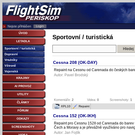
Nejste přihlášen
ÚVOD
Sportovní / turistická
LETADLA
Sportovní / turistická
Dopravní
Vrtulníky
Cessna 208 (OK-DAY)
Větroně
Repaint na Cessnu od Carenada do českých barev
Vojenská
Autor:
Pavel Brodský
KRAJINY
AI PROVOZ
UTILITY
Komentáře:
2
Videa:
0
Screenshoty:
1
ČLÁNKY
XPL10
Repaint
FÓRUM
Cessna 152 (OK-IKH)
ODKAZY
Repaint pro Cessnu 152II od Carenada do barev 
SCREENSHOTY
Čech a Moravy a je převážně využíváno pro navig
Autor:
Jan Fojtík
VIDEA