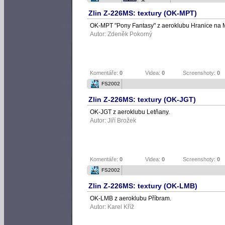
Zlin Z-226MS: textury (OK-MPT)
OK-MPT "Pony Fantasy" z aeroklubu Hranice na 
Autor:
Zdeněk Pokorný
Komentáře:
0
Videa:
0
Screenshoty:
0
FS2002
Zlin Z-226MS: textury (OK-JGT)
OK-JGT z aeroklubu Letňany.
Autor:
Jiří Brožek
Komentáře:
0
Videa:
0
Screenshoty:
0
FS2002
Zlin Z-226MS: textury (OK-LMB)
OK-LMB z aeroklubu Příbram.
Autor:
Karel Kříž