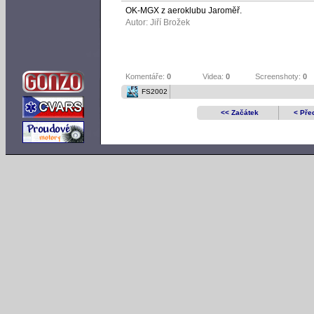
OK-MGX z aeroklubu Jaroměř.
Autor:
Jiří Brožek
Komentáře:
0
Videa:
0
Screenshoty:
0
FS2002
<< Začátek
< Pře