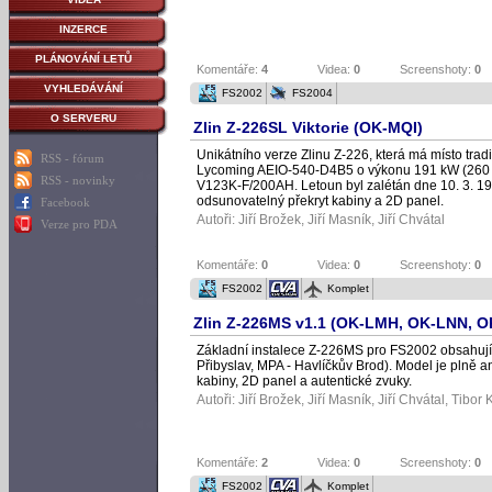
INZERCE
PLÁNOVÁNÍ LETŮ
Komentáře:
4
Videa:
0
Screenshoty:
0
VYHLEDÁVÁNÍ
FS2002
FS2004
O SERVERU
Zlin Z-226SL Viktorie (OK-MQI)
Unikátního verze Zlinu Z-226, která má místo tra
RSS - fórum
Lycoming AEIO-540-D4B5 o výkonu 191 kW (260 koní
RSS - novinky
V123K-F/200AH. Letoun byl zalétán dne 10. 3. 198
odsunovatelný překryt kabiny a 2D panel.
Facebook
Autoři:
Jiří Brožek
,
Jiří Masník
,
Jiří Chvátal
Verze pro PDA
Komentáře:
0
Videa:
0
Screenshoty:
0
FS2002
Komplet
Zlin Z-226MS v1.1 (OK-LMH, OK-LNN, 
Základní instalece Z-226MS pro FS2002 obsahujíc
Přibyslav, MPA - Havlíčkův Brod). Model je plně a
kabiny, 2D panel a autentické zvuky.
Autoři:
Jiří Brožek
,
Jiří Masník
,
Jiří Chvátal
, Tibor 
Komentáře:
2
Videa:
0
Screenshoty:
0
FS2002
Komplet