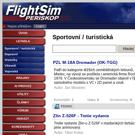
Nejste přihlášen
ÚVOD
Sportovní / turistická
LETADLA
Sportovní / turistická
Dopravní
Vrtulníky
PZL M-18A Dromader (OK-TGG)
Větroně
Patří do kategorie těžších zemědělských letounů,
Vojenská
Mielec, na vývoji se podílela i americká firma Roc
1976. V Československu se Dromader objevil v ří
KRAJINY
samotného modelu s VC i 2D panel a zvuk.
AI PROVOZ
Autor:
Jan Moravec
UTILITY
Komentáře:
1
Videa:
0
Screenshoty:
0
ČLÁNKY
FS2002
FÓRUM
Zlin Z-526F - Tretie vydanie
ODKAZY
Tretie vydanie Zlin-u Z-526F v maďarských farbác
SCREENSHOTY
plne animovaný.
Autor: Tibor Kokai
VIDEA