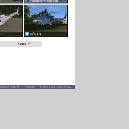
Prázdniny v oblacích
9
PČR LS
Konec >>
borů ke stažení
|
Kontakt
|
© 1999-2026 FlightSim.CZ