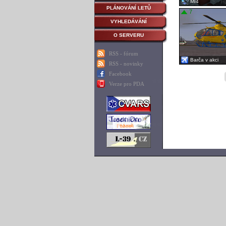
MI4
PLÁNOVÁNÍ LETŮ
7
VYHLEDÁVÁNÍ
O SERVERU
RSS - fórum
Barča v akci
RSS - novinky
Facebook
Verze pro PDA