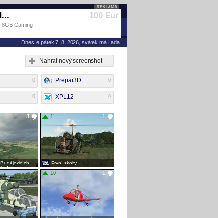
...
100 Eur
80 8GB Gaming
Dnes je pátek 7. 8. 2026, svátek má Lada
Nahrát nový screenshot
4
0
Prepar3D
0
0
XPL12
0
3
11
1
Budějovicích
První skoky
ít každý…
10
1