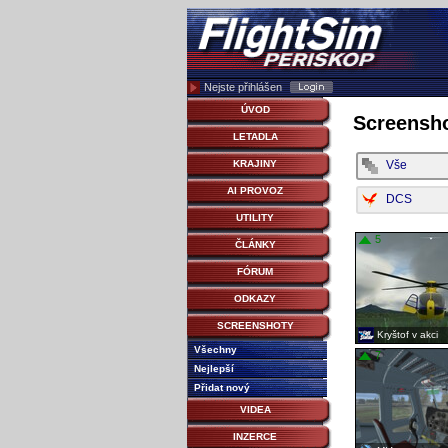
Nejste přihlášen
ÚVOD
Screensho
LETADLA
Vše
KRAJINY
AI PROVOZ
DCS
UTILITY
5
ČLÁNKY
FÓRUM
ODKAZY
SCREENSHOTY
Kryštof v akci
Všechny
7
Nejlepší
Přidat nový
VIDEA
INZERCE