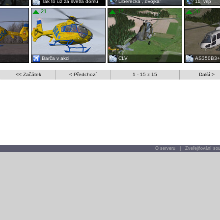
Tak to už za světla domů
Liberecká ,,dvojka"
11. vrlp
nestihneme ...
21
32
26
Barča v akci
CLV
AS350B3+
<< Začátek
< Předchozí
1 - 15 z 15
Další >
O serveru
|
Zveřejňování sou