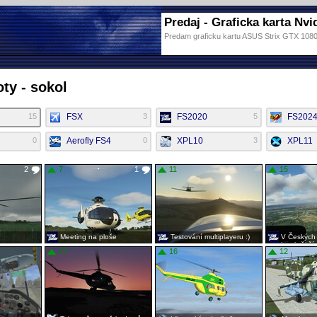
Predaj - Graficka karta Nvid
Predam graficku kartu ASUS Strix GTX 10
ty - sokol
15
FSX
3
FS2020
5
FS202
0
Aerofly FS4
0
XPL10
3
XPL11
2
7
1
11
15
Meeting na ploše
Testování multiplayeru :)
V Českých 
by chtěl ž
27
16
12