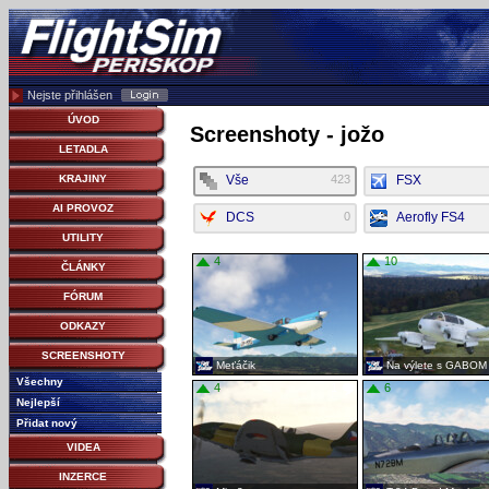
Nejste přihlášen
ÚVOD
Screenshoty - jožo
LETADLA
Vše
423
FSX
KRAJINY
AI PROVOZ
DCS
0
Aerofly FS4
UTILITY
4
10
ČLÁNKY
FÓRUM
ODKAZY
SCREENSHOTY
Meťáčik
Na výlete s GABOM
Všechny
4
1
6
Nejlepší
Přidat nový
VIDEA
INZERCE