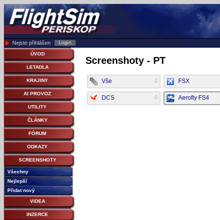
Nejste přihlášen
ÚVOD
Screenshoty - PT
LETADLA
Vše
2
FSX
KRAJINY
AI PROVOZ
DCS
0
Aerofly FS4
UTILITY
ČLÁNKY
FÓRUM
ODKAZY
SCREENSHOTY
Všechny
Nejlepší
Přidat nový
VIDEA
INZERCE