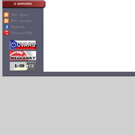
O SERVERU
RSS - fórum
RSS - novinky
Facebook
Verze pro PDA