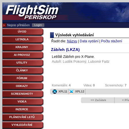
Nejste přihlášen
ÚVOD
Výsledek vyhledávání
LETADLA
Řadit dle:
Názvu
|
Data vydání
|
Počtu stažení
KRAJINY
Zábřeh (LKZA)
AI PROVOZ
Letiště Zábřeh pro X-Plane.
Autoři:
Luděk Pokorný
, Lubomír Faitz
UTILITY
ČLÁNKY
FÓRUM
Komentáře:
4
Videa:
0
Screenshoty:
7
ODKAZY
XPL11
XPL12
SCREENSHOTY
<< Začátek
< Př
VIDEA
INZERCE
PLÁNOVÁNÍ LETŮ
VYHLEDÁVÁNÍ