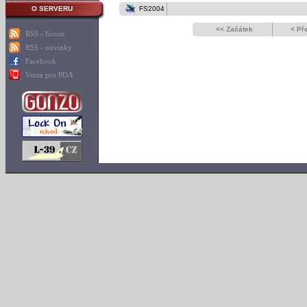
O SERVERU
FS2004
<< Začátek
< Př
RSS - fórum
RSS - novinky
Facebook
Verze pro PDA