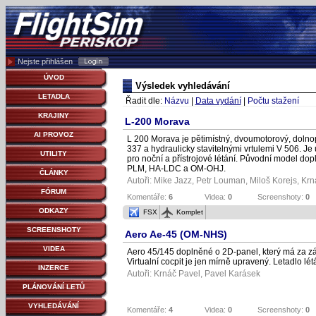
Nejste přihlášen
ÚVOD
Výsledek vyhledávání
LETADLA
Řadit dle:
Názvu
|
Data vydání
|
Počtu stažení
KRAJINY
L-200 Morava
AI PROVOZ
L 200 Morava je pětimístný, dvoumotorový, dolno
337 a hydraulicky stavitelnými vrtulemi V 506. Je 
UTILITY
pro noční a přístrojové létání. Původní model d
PLM, HA-LDC a OM-OHJ.
ČLÁNKY
Autoři: Mike Jazz,
Petr Louman
,
Miloš Korejs
,
Krn
FÓRUM
Komentáře:
6
Videa:
0
Screenshoty:
0
ODKAZY
FSX
Komplet
SCREENSHOTY
Aero Ae-45 (OM-NHS)
VIDEA
Aero 45/145 doplněné o 2D-panel, který má za zák
Virtualní cocpit je jen mírně upravený. Letadlo lét
INZERCE
Autoři:
Krnáč Pavel
,
Pavel Karásek
PLÁNOVÁNÍ LETŮ
VYHLEDÁVÁNÍ
Komentáře:
4
Videa:
0
Screenshoty:
0