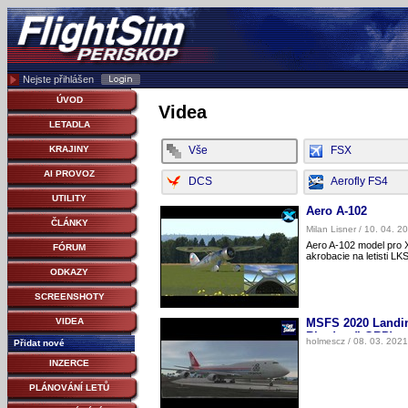
Nejste přihlášen
ÚVOD
Videa
LETADLA
Vše
FSX
KRAJINY
AI PROVOZ
DCS
Aerofly FS4
UTILITY
Aero A-102
ČLÁNKY
Milan Lisner / 10. 04. 2
Aero A-102 model pro 
FÓRUM
akrobacie na letisti L
ODKAZY
SCREENSHOTY
MSFS 2020 Landin
VIDEA
Rhodos (LGRP)
holmescz / 08. 03. 2021
Přidat nové
INZERCE
PLÁNOVÁNÍ LETŮ