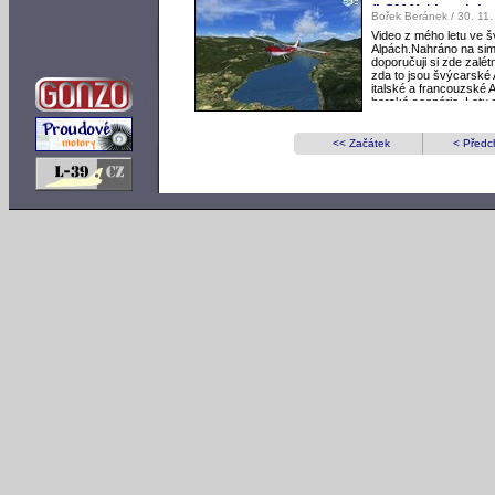
(LSMA) / Interlake
Bořek Beránek / 30. 11
Švýcarsko
Video z mého letu ve 
Alpách.Nahráno na sim
doporučuji si zde zalét
zda to jsou švýcarské
italské a francouzské 
horská scenérie. Letu 
<< Začátek
< Předc