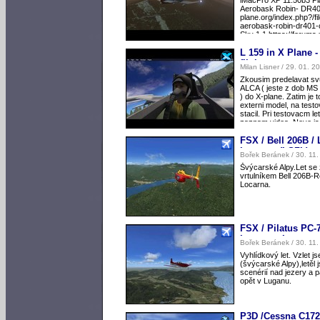
Aerobask Robin- DR401
plane.org/index.php?/fil
aerobask-robin-dr401-cd
Sky 1.1 https://forums.
plane.org/index.php?/fil
sky/ ZonesPhoto Orbx 
L 159 in X Plane -
Simheaven Xeurope 4.
flight
Milan Lisner / 29. 01. 2
Zkousim predelavat sv
ALCA ( jeste z dob MS 
) do X-plane. Zatim je
externi model, na testo
stacil. Pri testovacm l
zaznam videa. Nove js
halvy pilota a pohyb tel
FSX / Bell 206B /
Locarno (LSZL)
Bořek Beránek / 30. 11
Švýcarské Alpy.Let s
vrtulníkem Bell 206B-
Locarna.
FSX / Pilatus PC-
Lugano - Lugano 
Bořek Beránek / 30. 11
Vyhlídkový let. Vzlet 
(švýcarské Alpy),letěl 
scenérií nad jezery a p
opět v Luganu.
P3D /Cessna C172