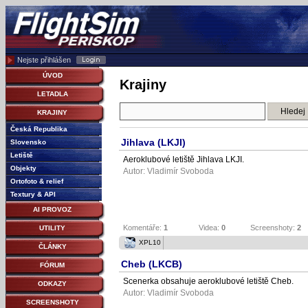
Nejste přihlášen
ÚVOD
Krajiny
LETADLA
KRAJINY
Česká Republika
Jihlava (LKJI)
Slovensko
Letiště
Aeroklubové letiště Jihlava LKJI.
Objekty
Autor:
Vladimír Svoboda
Ortofoto & relief
Textury & API
AI PROVOZ
Komentáře:
1
Videa:
0
Screenshoty:
2
UTILITY
XPL10
ČLÁNKY
Cheb (LKCB)
FÓRUM
Scenerka obsahuje aeroklubové letiště Cheb.
ODKAZY
Autor:
Vladimír Svoboda
SCREENSHOTY