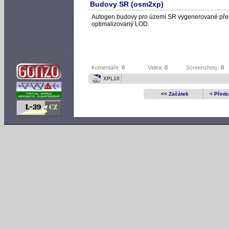
Budovy SR (osm2xp)
Autogen budovy pro území SR vygenerované přes o
optimalizovaný LOD.
Komentáře:
0
Videa:
0
Screenshoty:
0
XPL10
<< Začátek
< Předc