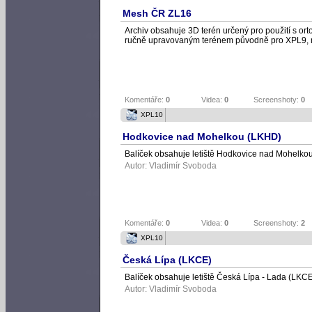
Mesh ČR ZL16
Archiv obsahuje 3D terén určený pro použití s or
ručně upravovaným terénem původně pro XPL9,
Komentáře:
0
Videa:
0
Screenshoty:
0
XPL10
Hodkovice nad Mohelkou (LKHD)
Balíček obsahuje letiště Hodkovice nad Mohelkou
Autor:
Vladimír Svoboda
Komentáře:
0
Videa:
0
Screenshoty:
2
XPL10
Česká Lípa (LKCE)
Balíček obsahuje letiště Česká Lípa - Lada (LKCE
Autor:
Vladimír Svoboda