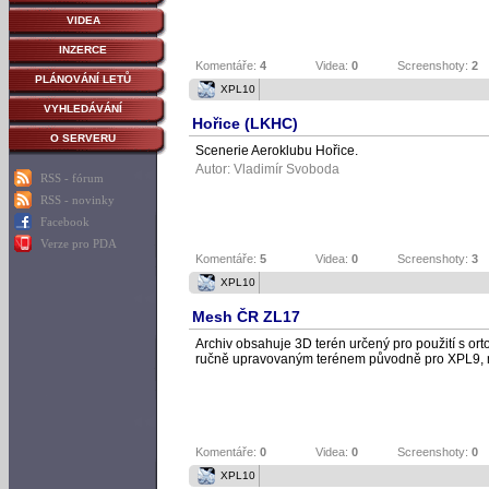
VIDEA
INZERCE
Komentáře:
4
Videa:
0
Screenshoty:
2
PLÁNOVÁNÍ LETŮ
XPL10
VYHLEDÁVÁNÍ
Hořice (LKHC)
O SERVERU
Scenerie Aeroklubu Hořice.
Autor:
Vladimír Svoboda
RSS - fórum
RSS - novinky
Facebook
Verze pro PDA
Komentáře:
5
Videa:
0
Screenshoty:
3
XPL10
Mesh ČR ZL17
Archiv obsahuje 3D terén určený pro použití s or
ručně upravovaným terénem původně pro XPL9,
Komentáře:
0
Videa:
0
Screenshoty:
0
XPL10