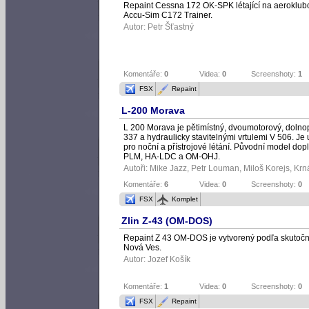
Repaint Cessna 172 OK-SPK létající na aeroklubo
Accu-Sim C172 Trainer.
Autor:
Petr Šťastný
Komentáře:
0
Videa:
0
Screenshoty:
1
FSX
Repaint
L-200 Morava
L 200 Morava je pětimístný, dvoumotorový, dolno
337 a hydraulicky stavitelnými vrtulemi V 506. Je 
pro noční a přístrojové létání. Původní model do
PLM, HA-LDC a OM-OHJ.
Autoři: Mike Jazz,
Petr Louman
,
Miloš Korejs
,
Krn
Komentáře:
6
Videa:
0
Screenshoty:
0
FSX
Komplet
Zlin Z-43 (OM-DOS)
Repaint Z 43 OM-DOS je vytvorený podľa skutočného
Nová Ves.
Autor:
Jozef Košík
Komentáře:
1
Videa:
0
Screenshoty:
0
FSX
Repaint