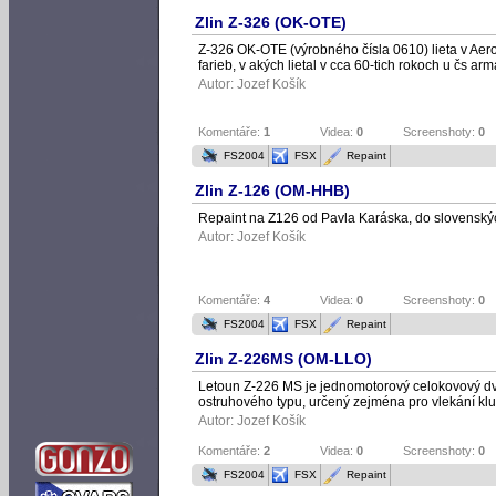
Zlin Z-326 (OK-OTE)
Z-326 OK-OTE (výrobného čísla 0610) lieta v Aer
farieb, v akých lietal v cca 60-tich rokoch u čs arm
Autor:
Jozef Košík
Komentáře:
1
Videa:
0
Screenshoty:
0
FS2004
FSX
Repaint
Zlin Z-126 (OM-HHB)
Repaint na Z126 od Pavla Karáska, do slovenskýc
Autor:
Jozef Košík
Komentáře:
4
Videa:
0
Screenshoty:
0
FS2004
FSX
Repaint
Zlin Z-226MS (OM-LLO)
Letoun Z-226 MS je jednomotorový celokovový d
ostruhového typu, určený zejména pro vlekání kl
Autor:
Jozef Košík
Komentáře:
2
Videa:
0
Screenshoty:
0
FS2004
FSX
Repaint