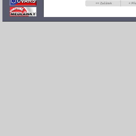
<< Začátek
< Př