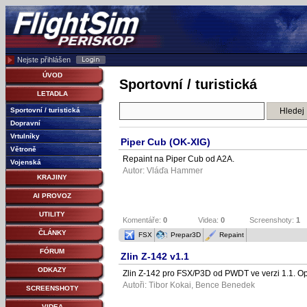
Nejste přihlášen
ÚVOD
Sportovní / turistická
LETADLA
Sportovní / turistická
Dopravní
Vrtulníky
Piper Cub (OK-XIG)
Větroně
Repaint na Piper Cub od A2A.
Vojenská
Autor:
Vláďa Hammer
KRAJINY
AI PROVOZ
UTILITY
Komentáře:
0
Videa:
0
Screenshoty:
1
ČLÁNKY
FSX
Prepar3D
Repaint
FÓRUM
Zlin Z-142 v1.1
ODKAZY
Zlin Z-142 pro FSX/P3D od PWDT ve verzi 1.1. Op
Autoři:
Tibor Kokai
,
Bence Benedek
SCREENSHOTY
VIDEA