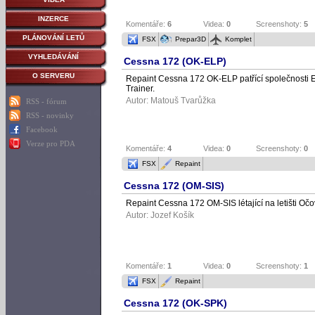
INZERCE
Komentáře:
6
Videa:
0
Screenshoty:
5
PLÁNOVÁNÍ LETŮ
FSX
Prepar3D
Komplet
VYHLEDÁVÁNÍ
Cessna 172 (OK-ELP)
O SERVERU
Repaint Cessna 172 OK-ELP patřící společnosti 
Trainer.
Autor:
Matouš Tvarůžka
RSS - fórum
RSS - novinky
Facebook
Verze pro PDA
Komentáře:
4
Videa:
0
Screenshoty:
0
FSX
Repaint
Cessna 172 (OM-SIS)
Repaint Cessna 172 OM-SIS létající na letišti Oč
Autor:
Jozef Košík
Komentáře:
1
Videa:
0
Screenshoty:
1
FSX
Repaint
Cessna 172 (OK-SPK)