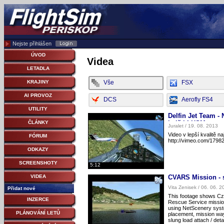
Nejste přihlášen
ÚVOD
Videa
LETADLA
Vše
FSX
KRAJINY
AI PROVOZ
DCS
Aerofly FS4
UTILITY
Delfin Jet Team - 
letišti LHSM
ČLÁNKY
Juralet / 19. 08. 2013
Video v lepší kvalitě na
FÓRUM
http://vimeo.com/1798
ODKAZY
SCREENSHOTY
5:12
CVARS Mission - s
VIDEA
Vita Zenisek / 06. 06. 2
Přidat nové
This footage shows Cze
INZERCE
Rescue Service mission
using NetScenery syst
PLÁNOVÁNÍ LETŮ
placement, mission way
slung load attach / det