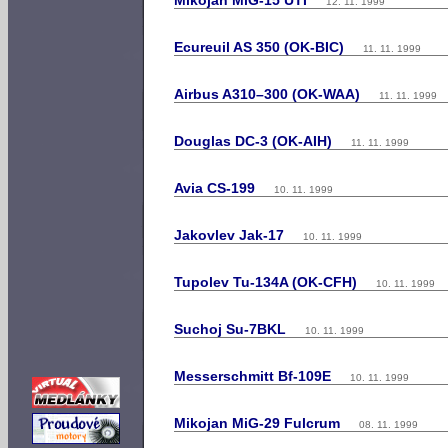
Mikojan MiG-15 UTI
12. 11. 1999
Ecureuil AS 350 (OK-BIC)
11. 11. 1999
Airbus A310–300 (OK-WAA)
11. 11. 1999
Douglas DC-3 (OK-AIH)
11. 11. 1999
Avia CS-199
10. 11. 1999
Jakovlev Jak-17
10. 11. 1999
Tupolev Tu-134A (OK-CFH)
10. 11. 1999
Suchoj Su-7BKL
10. 11. 1999
Messerschmitt Bf-109E
10. 11. 1999
Mikojan MiG-29 Fulcrum
08. 11. 1999