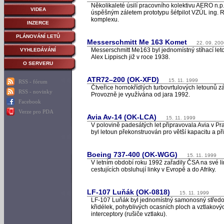
Několikaleté úsilí pracovního kolektivu AERO n.
VIDEA
úspěšným záletem prototypu šéfpilot VZÚL ing. R
komplexu.
INZERCE
PLÁNOVÁNÍ LETŮ
Messerschmitt Me 163 Komet
22. 09. 200
Messerschmitt Me163 byl jednomístný stíhací leto
VYHLEDÁVÁNÍ
Alex Lippisch již v roce 1938.
O SERVERU
ATR72–200 (OK-XFD)
15. 11. 1999
RSS - fórum
Čtveřice hornokřídlých turbovrtulových letounů 
RSS - novinky
Provozně je využívána od jara 1992.
Facebook
Verze pro PDA
Avia Av-14 (OK-LCA)
15. 11. 1999
V polovině padesátých let připravovala Avia v Pr
byl letoun překonstruován pro větší kapacitu a p
Boeing 737-400 (OK-WGG)
15. 11. 1999
V letním období roku 1992 zařadily ČSA na své l
cestujících obsluhují linky v Evropě a do Afriky.
LF-107 Luňák (OK-0818)
15. 11. 1999
LF-107 Luňák byl jednomístný samonosný středopl
křidélek, pohyblivých ocasních ploch a vztlakový
interceptory (rušiče vztlaku).