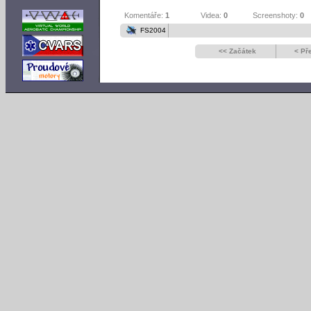
Komentáře:
1
Videa:
0
Screenshoty:
0
FS2004
<< Začátek
< Př