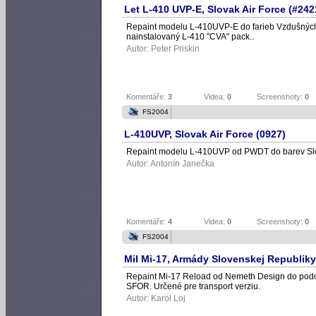
Let L-410 UVP-E, Slovak Air Force (#242
Repaint modelu L-410UVP-E do farieb Vzdušných 
nainstalovaný L-410 "CVA" pack..
Autor:
Peter Priskin
Komentáře:
3
Videa:
0
Screenshoty:
0
FS2004
L-410UVP, Slovak Air Force (0927)
Repaint modelu L-410UVP od PWDT do barev Slo
Autor:
Antonín Janečka
Komentáře:
4
Videa:
0
Screenshoty:
0
FS2004
Mil Mi-17, Armády Slovenskej Republiky
Repaint Mi-17 Reload od Nemeth Design do podob
SFOR. Určené pre transport verziu.
Autor:
Karol Loj