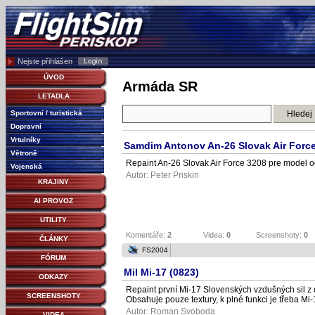
Nejste přihlášen
ÚVOD
Armáda SR
LETADLA
Sportovní / turistická
Dopravní
Vrtulníky
Samdim Antonov An-26 Slovak Air Forc
Větroně
Repaint An-26 Slovak Air Force 3208 pre model
Vojenská
Autor:
Peter Priskin
KRAJINY
AI PROVOZ
UTILITY
Komentáře:
2
Videa:
0
Screenshoty:
0
ČLÁNKY
FS2004
FÓRUM
Mil Mi-17 (0823)
ODKAZY
Repaint první Mi-17 Slovenských vzdušných sil z
SCREENSHOTY
Obsahuje pouze textury, k plné funkci je třeba M
Autor:
Roman Svoboda
VIDEA