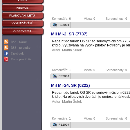
INZERCE
PLÁNOVÁNÍ LETŮ
Komentáře:
6
Videa:
0
Screenshoty:
0
VYHLEDÁVÁNÍ
FS2004
O SERVERU
Mil Mi-2, SR (7737)
Repaint do farieb OS SR so seriovym cislom 7737.
RSS - fórum
kridlo. Vyuzivana na vycvik pilotov. Potrebny je 
RSS - novinky
Autor:
Martin Šulek
Facebook
Verze pro PDA
Komentáře:
1
Videa:
0
Screenshoty:
0
FS2004
Mil Mi-24, SR (0222)
Repaint do farieb OS SR so sériovým čislom 0222.
krídlo. Na pilotových dverách je umiestnená kresb
Autor:
Martin Šulek
Komentáře:
1
Videa:
0
Screenshoty:
0
FS2004